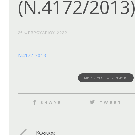
(Ν.4172/2013
26 ΦΕΒΡΟΥΑΡΊΟΥ, 2022
Ν4172_2013
ΜΗ ΚΑΤΗΓΟΡΙΟΠΟΙΗΜΈΝΟ
SHARE
TWEET
Κώδικας