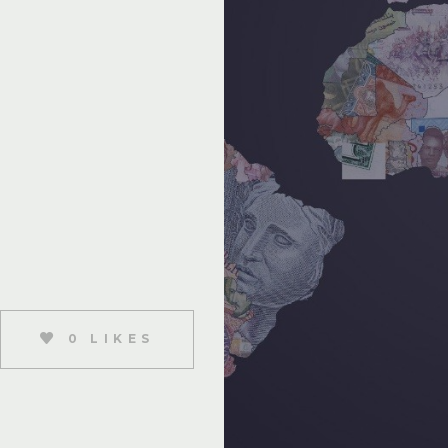
)
0 LIKES